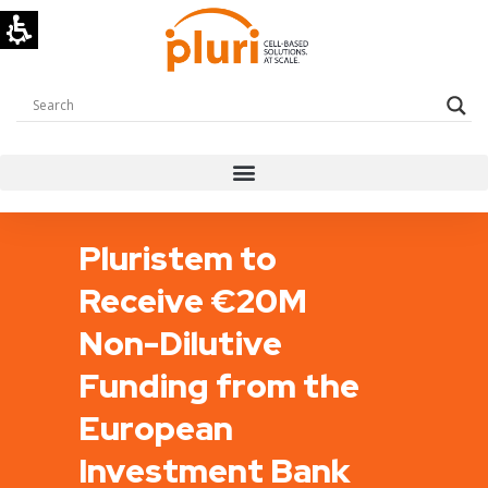
Pluristem to
Receive €20M
Non-Dilutive
Funding from the
European
Investment Bank