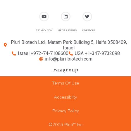
TECHNOLOGY
MEDIA & EVENTS
INVESTORS
Pluri Biotech Ltd., Matam Park Building 5, Haifa 3508409,
Israel
Israel +972-74-7108600
USA +1-347-9732098
info@pluri-biotech.com
Terms Of Use
Accessiblity
Privacy Policy
©2025 Pluri™ Inc